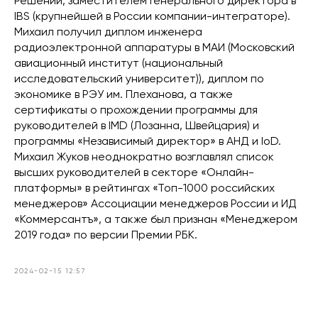
Решений, заместителем Генерального директора в
IBS (крупнейшей в России компании-интеграторе).
Михаил получил диплом инженера
радиоэлектронной аппаратуры в МАИ (Московский
авиационный институт (национальный
исследовательский университет)), диплом по
экономике в РЭУ им. Плеханова, а также
сертификаты о прохождении программы для
руководителей в IMD (Лозанна, Швейцария) и
программы «Независимый директор» в АНД и IoD.
Михаил Жуков неоднократно возглавлял список
высших руководителей в секторе «Онлайн-
платформы» в рейтингах «Топ-1000 российских
менеджеров» Ассоциации менеджеров России и ИД
«Коммерсантъ», а также был признан «Менеджером
2019 года» по версии Премии РБК.
2024-02-15 12:57