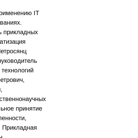
рименению IT
ваниях.
сь прикладных
матизация
Петросянц
руководитель
 технологий
етрович,
,
ественнонаучных
льное принятие
ленности,
, Прикладная
н