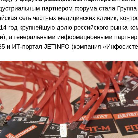
дустриальным партнером форума стала Группа
йская сеть частных медицинских клиник, конт
014 год крупнейшую долю российского рынка ко
и), а генеральными информационными партнера
.35 и ИТ-портал JETINFO (компания «Инфосисте