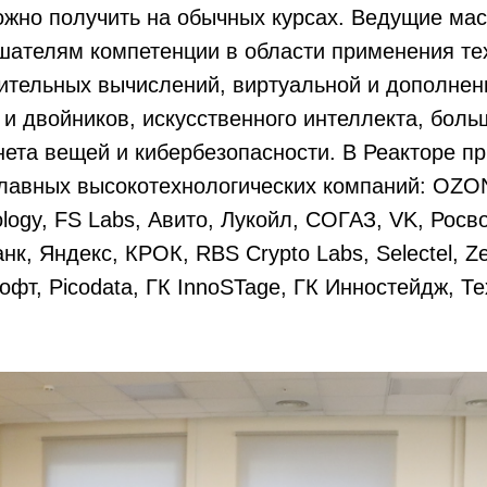
жно получить на обычных курсах. Ведущие мас
шателям компетенции в области применения те
ительных вычислений, виртуальной и дополнен
и двойников, искусственного интеллекта, боль
нета вещей и кибербезопасности. В Реакторе п
главных высокотехнологических компаний: OZO
ology, FS Labs, Авито, Лукойл, СОГАЗ, VK, Росв
нк, Яндекс, КРОК, RBS Crypto Labs, Selectel, Ze
т, Picodata, ГК InnoSTage, ГК Инностейдж, Т