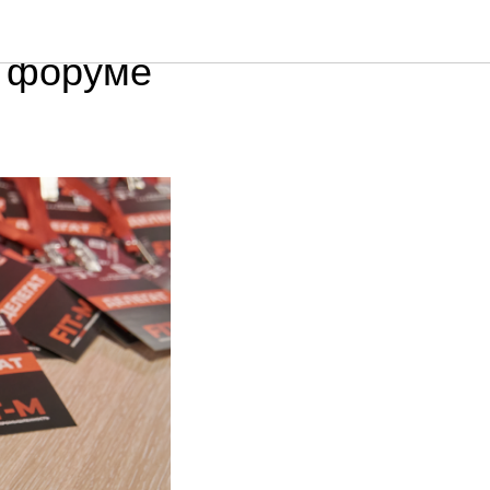
о
м форуме