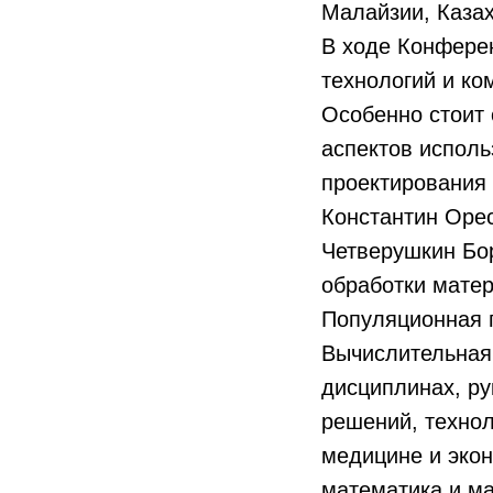
Малайзии, Казах
В ходе Конфере
технологий и ко
Особенно стоит 
аспектов исполь
проектирования 
Константин Оре
Четверушкин Бо
обработки матер
Популяционная г
Вычислительная
дисциплинах, р
решений, техно
медицине и экон
математика и м