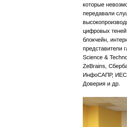
которые невозмо
передавали слу
высокопроизвод
цифровых теней 
блокчейн, интер
представители 
Science & Techn
ZeBrains, Сберба
ИнфоСАПР, ИЕСоф
Доверия и др.