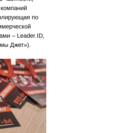
 компаний
ролирующая по
ммерческой
ми – Leader.ID,
мы Джет»).