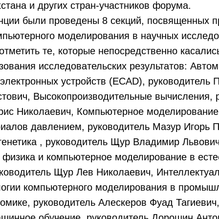
стана и других стран-участников форума.
нции были проведены 8 секций, посвященных п
мпьютерного моделирования в научных исследо
отметить те, которые непосредственно касали
зования исследовательских результатов: Авто
электронных устройств (ECAD), руководитель 
стович, Высокопроизводительные вычисления, 
рис Николаевич, Компьютерное моделирование
иалов давлением, руководитель Мазур Игорь П
енетика , руководитель Щур Владимир Львович
 физика и компьютерное моделирование в ест
уководитель Щур Лев Николаевич, Интеллектуа
логии компьютерного моделирования в промыш
омике, руководитель Алескеров Фуад Тагиевич
ашинное обучение, руководитель Дорошин Анто