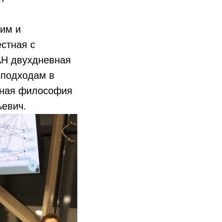
им и
стная с
АН двухдневная
 подходам в
льная философия
ьевич.