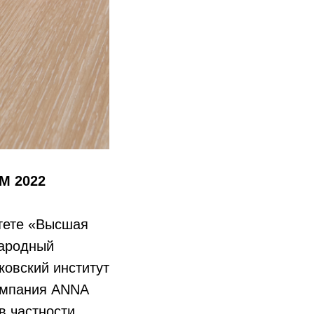
M 2022
тете «Высшая
народный
овский институт
компания ANNA
в частности,