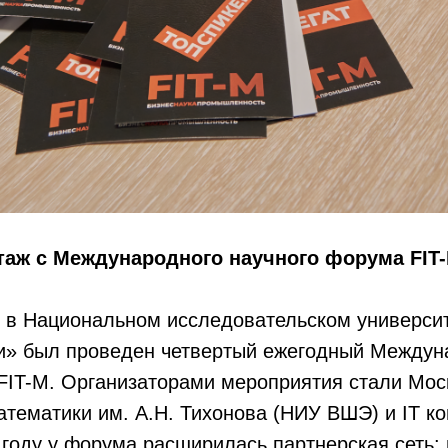
таж с Международного научного форума FIT-
я
в Национальном исследовательском универси
и» был проведен четвертый ежегодный Между
FIT-M. Организаторами мероприятия стали Моск
атематики им. А.Н. Тихонова (НИУ ВШЭ) и IT 
 году у форума расширилась партнерская сеть: 