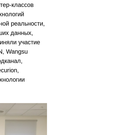
тер-классов
хнологий
ной реальности,
ших данных,
риняли участие
N, Wangsu
одканал,
curion,
ехнологии