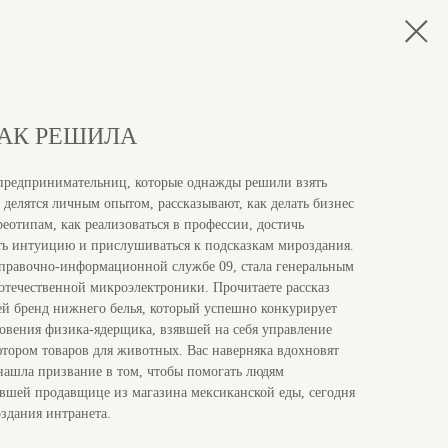
ТАК РЕШИЛА
предпринимательниц, которые однажды решили взять
и делятся личным опытом, рассказывают, как делать бизнес
еотипам, как реализоваться в профессии, достичь
ать интуицию и прислушиваться к подсказкам мироздания.
 справочно-информационной службе 09, стала генеральным
течественной микроэлектроники. Прочитаете рассказ
ей бренд нижнего белья, который успешно конкурирует
овения физика-ядерщика, взявшей на себя управление
ором товаров для животных. Вас наверняка вдохновят
 нашла призвание в том, чтобы помогать людям
ывшей продавщице из магазина мексиканской еды, сегодня
здания интранета.