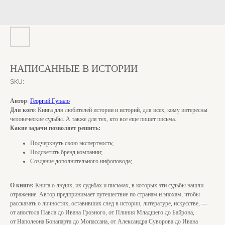
НАПИСАННЫЕ В ИСТОРИИ
SKU:
Автор
:
Георгий Гупало
Для кого
: Книга для любителей истории и историй, для всех, кому интересны
человеческие судьбы. А также для тех, кто все еще пишет письма.
Какие задачи позволяет решить:
Подчеркнуть свою экспертность;
Подсветить бренд компании;
Создание дополнительного инфоповода;
О книге:
Книга о людях, их судьбах и письмах, в которых эти судьбы нашли
отражение. Автор предпринимает путешествие по странам и эпохам, чтобы
рассказать о личностях, оставивших след в истории, литературе, искусстве, —
от апостола Павла до Ивана Грозного, от Плиния Младшего до Байрона,
от Наполеона Бонапарта до Мопассана, от Александра Суворова до Ивана