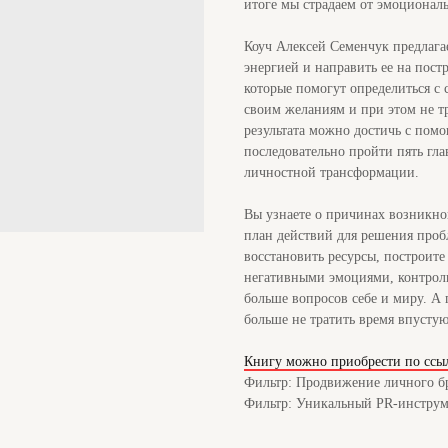
итоге мы страдаем от эмоционал
Коуч Алексей Семенчук предлагае
энергией и направить ее на пост
которые помогут определиться с 
своим желаниям и при этом не тр
результата можно достичь с пом
последовательно пройти пять гла
личностной трансформации.
Вы узнаете о причинах возникнов
план действий для решения проб
восстановить ресурсы, построите 
негативными эмоциями, контроли
больше вопросов себе и миру. А
больше не тратить время впусту
Книгу можно приобрести по ссы
Фильтр: Продвижение личного бр
Фильтр: Уникальный PR-инструм