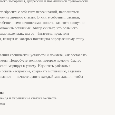
ьного выгорания, депрессии и повышенной тревожности.
т сбросить с себя гнет переживаний, наполниться
роение личного счастья. В книге собраны практики,
собственными ценностями, понять, как жить созвучно
евожить остальных. Автор считает, что большого
ощью маленьких шагов. Читателям предстоит
в, каждая из которых посвящена определенному этапу
ения хронической усталости и поймете, как составлять
лемы. Попробуете техники, которые помогут быстро
свой маршрут к успеху. Научитесь работать с
ровать настроение, сохранять мотивацию, задавать
 главное — начнете ценить каждый миг жизни, чтобы
ю.
лке
енда и укрепление статуса эксперта
ент