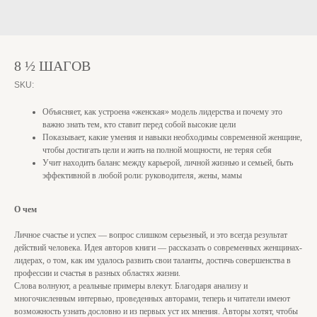
8 ½ ШАГОВ
SKU:
Объясняет, как устроена «женская» модель лидерства и почему это
важно знать тем, кто ставит перед собой высокие цели
Показывает, какие умения и навыки необходимы современной женщине,
чтобы достигать цели и жить на полной мощности, не теряя себя
Учит находить баланс между карьерой, личной жизнью и семьей, быть
эффективной в любой роли: руководителя, жены, мамы
О чем
Личное счастье и успех — вопрос слишком серьезный, и это всегда результат
действий человека. Идея авторов книги — рассказать о современных женщинах-
лидерах, о том, как им удалось развить свои таланты, достичь совершенства в
профессии и счастья в разных областях жизни.
Слова волнуют, а реальные примеры влекут. Благодаря анализу и
многочисленным интервью, проведенных авторами, теперь и читатели имеют
возможность узнать дословно и из первых уст их мнения. Авторы хотят, чтобы